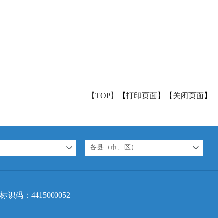
【TOP】
【
打印页面
】【
关闭页面
】
各县（市、区）
标识码：4415000052