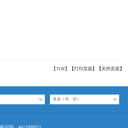
【TOP】
【
打印页面
】【
关闭页面
】
各县（市、区）
标识码：4415000052