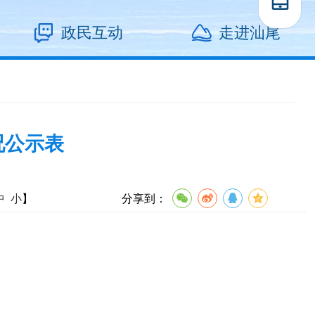
政民互动
走进汕尾
况公示表
中
小
】
分享到：