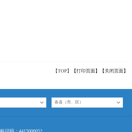
【TOP】
【
打印页面
】【
关闭页面
】
各县（市、区）
标识码：4415000052