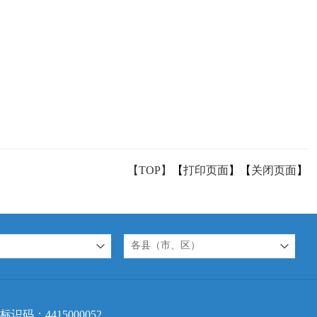
【TOP】
【
打印页面
】【
关闭页面
】
各县（市、区）
标识码：4415000052