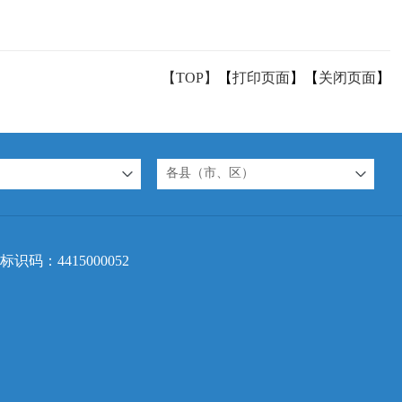
【TOP】
【
打印页面
】【
关闭页面
】
各县（市、区）
标识码：4415000052