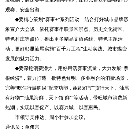
观赛、安全出游
。
◆
要
精心策划
“赛事+”系列活动，
结合
打好
城市品牌
形
象
宣介大会战，
依托赛事
串联景区景点、历史
文化
街区、
特色
村庄
等点位，
推出
更多精品文旅路线
、特色主题活
动
，更好
彰显
汕尾
实施
“百千万工程”
生动实践
、
城市
蝶变
发展的
魅力
活力
。
◆
要
深挖消费潜力，用好用活赛事流量，
大力发展
“
票
根经济
”，
着力打造一批特色鲜明
、
多业融合
的消费
场景
，
完善
“吃住行游购娱”
配套功能，
组织
好
“广货行天下、汕尾
有好物”“汕尾海鲜，天下领‘鲜’”等活动，
带旺城市消费新
热潮
，实现以赛促产、以赛兴城
、以赛惠民
。
市领导吴伟达、周小壮参加会议。
通讯员：单伟宗