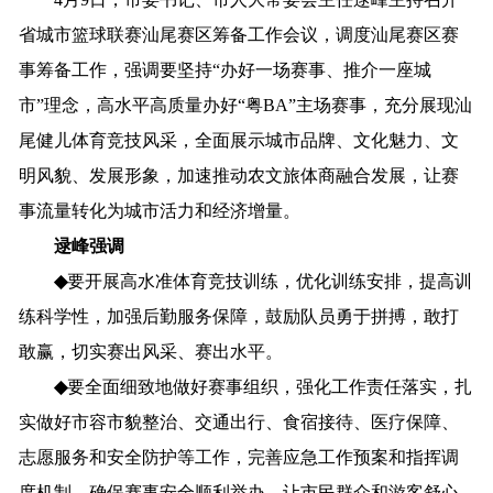
省城市篮球联赛汕尾赛区筹备工作会议
，
调度
汕尾赛区
赛
事筹备
工作，
强调要
坚持
“
办好一场赛事、推介一座城
市
”
理念
，
高水平
高质量
办好
“
粤BA
”
主场赛事，
充分
展现汕
尾
健儿
体育
竞技风采，
全面
展示
城市
品牌
、文化魅力、文
明风貌、
发展形象
，
加速推动农文旅体
商
融合发展，
让赛
事流量转化为城市
活力
和经济增量
。
逯峰
强调
◆
要
开展
高水准
体育
竞技训练
，
优化训练安排，
提高训
练
科学性，
加强
后勤
服务
保障，鼓励队员
勇于拼搏，
敢打
敢赢
，
切实赛出风采、赛出水平
。
◆
要
全面细致地做
好赛事组织，
强化工作责任落实，
扎
实
做好
市容市貌整治、
交通
出行
、
食宿接待、
医疗
保障
、
志愿服务
和安全防护
等工作，
完善
应急工作
预案
和
指挥调
度机制
，确保赛事
安全
顺利
举办
，
让市民群众和游客舒心