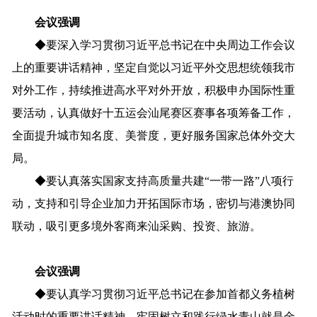
会议强调
◆
要
深入
学习
贯彻
习近平
总书记在
中央
周边工作
会议
上的
重要
讲话
精神
，
坚定自觉以习近平外交思想统领我市
对外工作，
持续推进高水平对外开放，
积极
申办
国际性
重
要
活动
，
认真做好
十五运会
汕尾赛区赛事各项筹备工作
，
全面
提升
城市
知名度
、
美誉度
，
更好服务国家总体外交大
局。
◆
要
认真落实国家支持高质量共建
“一带一路”八项行
动，
支持和引导企业
加力开拓国际市场，
密切
与
港澳
协同
联动，
吸引更多境外客商来汕采购、投资、旅游
。
会议强调
◆
要认真
学习
贯彻习近平总书记在参加首都义务植树
活动时的重要讲话精神
，
牢固树立和践行绿水青山就是金