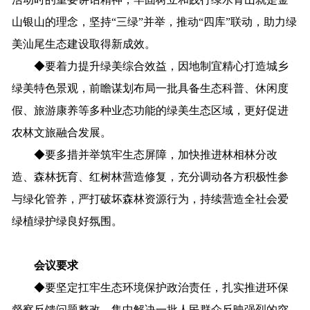
山银山的理念
，坚持
“
三绿
”
并举，推动
“四库”联动，
助力
绿
美汕尾生态建设取得新成效。
◆
要
着力
提升绿美综合效益，
因地制宜
精心
打造
城乡
绿美特色景观
，
前瞻
谋划
布局
一批
具备
生态科普
、
休闲
度
假
、
旅游
康养
等
多种
业态
功能
的
绿美
生态
区域
，
更好促进
农林文旅融合发展
。
◆
要
多措
并举
筑牢
生态
屏障
，
加快推进林相林分改
造
、
森林抚育
、
红树林营造
修复
，
充分
调动
各方积极性
参
与
绿化
管养
，
严打破坏森林资源行为，
持续营造全社会爱
绿植绿护绿良好氛围
。
会议
要求
◆
要坚定扛牢生态环境保护政治责
任
，
扎实
推进
环保
督察
反馈问题
整改，
集中解决
一批
人民群众反映强烈的突