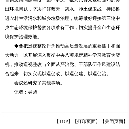
出环境问题，
坚决打好蓝天、碧水、净土保卫战
，
持续
推
进
农村生活污水
和
城乡
垃圾
治理，
统筹
做好迎接第三轮中
央生态环境保护督察各项准备工作
，
切实提升全市生态环
境保护治理效能
。
◆
要
把
巡视整改作为推动高质量发展的重要抓手和强
大动力，
以开展深入贯彻中央八项规定精神学习教育为契
机，
推动巡视整改与全面从严治党、干部队伍作风建设结
合起来，
切实
实现
以巡促改、以巡促建、以巡促治
。
会议还研究了其他事项。
记
者
：
吴越
【TOP】
【
打印页面
】【
关闭页面
】