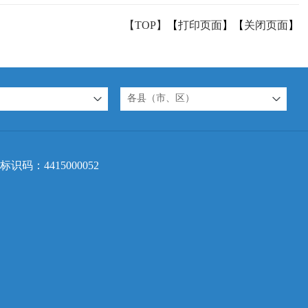
【TOP】
【
打印页面
】【
关闭页面
】
各县（市、区）
标识码：4415000052