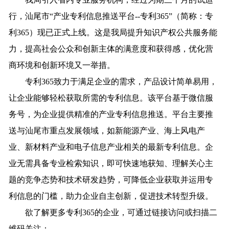
行，汕尾市“产业专利信息推送平台--专利365”（简称：专
利365）现已正式上线。这是我局提升知识产权公共服务能
力，提高社会公众和创新主体的满意度和获得感，优化营
商环境和创新环境又一举措。
专利365致力于满足企业的需求，产品设计简单易用，
让企业能够轻松获取所需的专利信息。该平台基于微信服
务号，为企业提供精准的产业专利信息推送。平台主要推
送与汕尾市重点发展领域，如新能源产业、海上风电产
业、新材料产业和电子信息产业相关的最新专利信息。企
业无需具备专业检索知识，即可快速地获知、理解关心主
题的竞争态势和技术研发趋势，可降低企业获取并运用专
利信息的门槛，助力企业自主创新，促进技术转型升级。
欲了解更多专利365的企业，可通过链接访问或扫描二
维码关注：