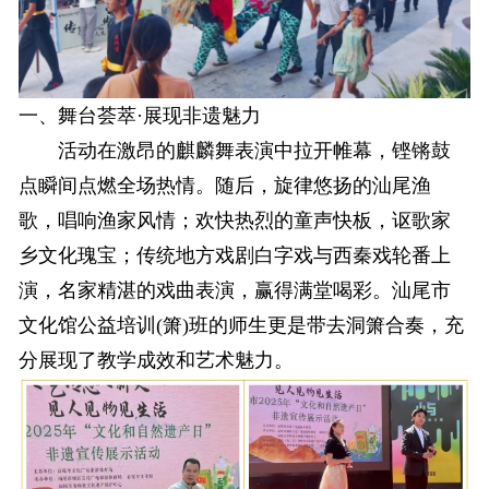
一、舞台荟萃·展现非遗魅力
活动在激昂的麒麟舞表演中拉开帷幕，铿锵鼓
点瞬间点燃全场热情。随后，旋律悠扬的汕尾渔
歌，唱响渔家风情；欢快热烈的童声快板，讴歌家
乡文化瑰宝；传统地方戏剧白字戏与西秦戏轮番上
演，名家精湛的戏曲表演，赢得满堂喝彩。汕尾市
文化馆公益培训(箫)班的师生更是带去洞箫合奏，充
分展现了教学成效和艺术魅力。