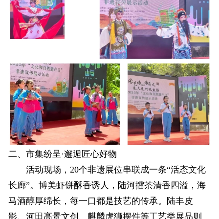
二、市集纷呈·邂逅匠心好物
活动现场，20个非遗展位串联成一条“活态文化
长廊”。博美虾饼酥香诱人，陆河擂茶清香四溢，海
马酒醇厚绵长，每一口都是技艺的传承。陆丰皮
影、河田高景文创、麒麟虎狮摆件等工艺类展品则