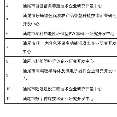
4
汕尾市百健畜禽养殖技术企业研究开发中心
汕尾市乐民绿色优质农产品智慧种植技术企业研究
5
开发中心
6
汕尾市泰利功能性环保型PVC膜企业研究开发中心
汕尾市顺丰达绿色环保多功能混凝土企业研究开发
7
中心
8
汕尾市朴塑塑料管道企业研究开发中心
汕尾市高精密半导体及微电子器件企业研究开发中
9
心
10
汕尾市陆晟建设工程技术企业研究开发中心
11
汕尾市数字传媒技术企业研究开发中心