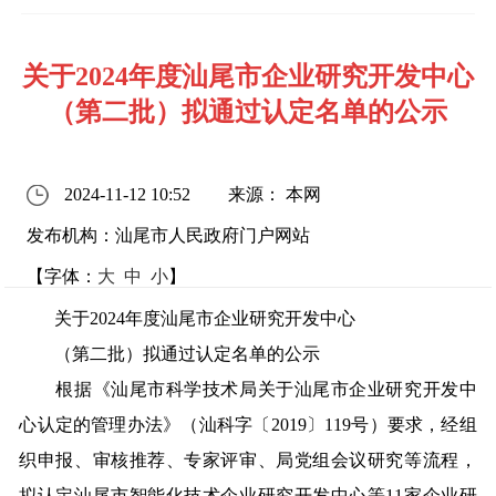
关于2024年度汕尾市企业研究开发中心
（第二批）拟通过认定名单的公示
2024-11-12 10:52
来源： 本网
发布机构：汕尾市人民政府门户网站
【字体：
大
中
小
】
关于2024年度汕尾市企业研究开发中心
（第二批）拟通过认定名单的公示
根据《汕尾市科学技术局关于汕尾市企业研究开发中
心认定的管理办法》（汕科字〔2019〕119号）要求，经组
织申报、审核推荐、专家评审、局党组会议研究等流程，
拟认定汕尾市智能化技术企业研究开发中心等11家企业研