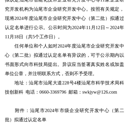
究开发机构为汕尾市企业研究开发中心。按照有关规定，
现将2024年度汕尾市企业研究开发中心（第二批）拟通过
认定名单进行公示。公示时间为2024年11月12日～2024年
11月18日（共5个工作日）。
任何单位和个人如对2024年度汕尾市企业研究开发中
心（第二批）拟通过认定名单有异议的，可于公示期内以
书面形式向市科技局提出。异议应当签署真实姓名或加盖
单位公章，并注明联系方式，否则不予受理。
地址：汕尾市汕尾大道228号4楼汕尾市科学技术局科
技创新科 电话：0660-3369796 邮箱：swkjyw@126.com
附件：汕尾市2024年市级企业研究开发中心（第二
批）拟通过认定名单