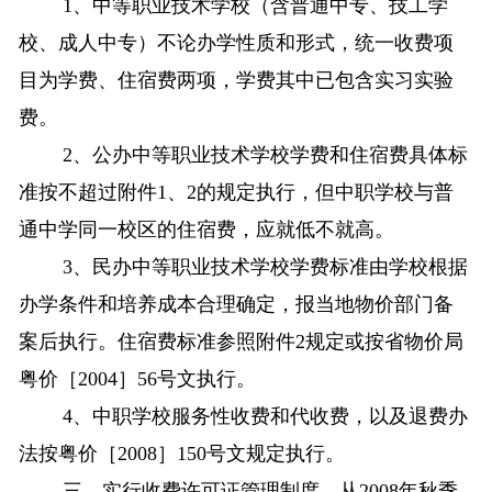
1
、中等职业技术学校（含普通中专、技工学
校、成人中专）不论办学性质和形式，统一收费项
目为学费、住宿费两项，学费其中已包含实习实验
费。
2
、公办中等职业技术学校学费和住宿费具体标
准按不超过附件
1
、
2
的规定执行，但中职学校与普
通中学同一校区的住宿费，应就低不就高。
3
、民办中等职业技术学校学费标准由学校根据
办学条件和培养成本合理确定，报当地物价部门备
案后执行。住宿费标准参照附件
2
规定或按省物价局
粤价［
2004
］
56
号文执行。
4
、中职学校服务性收费和代收费，以及退费办
法按粤价［
2008
］
150
号文规定执行。
三、实行收费许可证管理制度。从
2008
年秋季