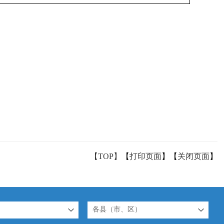
【TOP】
【
打印页面
】【
关闭页面
】
各县（市、区）