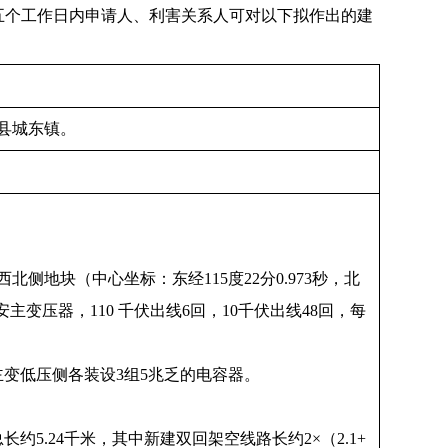
示之日起五个工作日内申请人、利害关系人可对以下拟作出的建
县城东镇。
侧地块（中心坐标：东经115度22分0.973秒，北
安主变压器，110 千伏出线6回，10千伏出线48回，每
台主变低压侧各装设3组5兆乏的电容器。
5.24千米，其中新建双回架空线路长约2×（2.1+