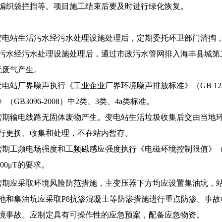
编织袋拦挡等。项目施工结束后要及时进行绿化恢复。
变电站生活污水经污水处理设施处理后，定期委托环卫部门清掏
污水经污水处理设施处理后，通过市政污水管网排入海丰县城第
无废气产生。
电站厂界噪声执行《工业企业厂界环境噪声排放标准》（GB 123
GB3096-2008）中2类、3类、4a类标准。
营期输电线路无固体废物产生。变电站生活垃圾收集后交由当地
行更换、收集和处理，不在站内暂存。
期工频电场强度和工频磁感应强度执行《电磁环境控制限值》（GB87
100μT的要求。
营期应采取环境风险防范措施，主变压器下方均应设置集油坑，站
池和集油坑应采取P8抗渗混凝土等防渗措施进行重点防渗。事
境事故。应制定具有可操作性的应急预案，配备应急物资。