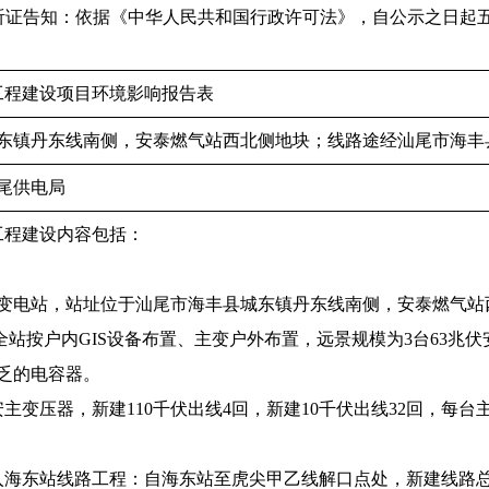
-3320382听证告知：依据《中华人民共和国行政许可法》，自公
电工程建设项目环境影响报告表
东镇丹东线南侧，安泰燃气站西北侧地块；线路途经汕尾市海丰
尾供电局
工程建设内容包括：
东变电站，站址位于汕尾市海丰县城东镇丹东线南侧，安泰燃气站西北
秒），全站按户内GIS设备布置、主变户外布置，远景规模为3台63兆伏
兆乏的电容器。
安主变压器，新建110千伏出线4回，新建10千伏出线32回，每
入海东站线路工程：自海东站至虎尖甲乙线解口点处，新建线路总长约