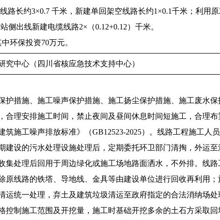
线路长约3×0.7 千米，新建单回架空线路长约1×0.1千米；利用原
站侧出线新建电缆线路2×（0.12+0.12）千米。
其中环保投资70万元。
研究中心（四川省核应急技术支持中心）
保护措施、施工噪声保护措施、施工扬尘保护措施、施工废水保
，合理安排施工时间，禁止夜间及昼间休息时间短施工，合理布
筑施工噪声排放标准》（GB12523-2025）。线路工程施
期建设的污水处理设施处理后，定期委托环卫部门清掏，外运至
收集处理后回用于周边绿化或施工场地路面洒水，不外排。线路
除原线路的铁塔、导地线、金具等由建设单位进行回收再利用；
清运统一处理，弃土及建筑垃圾清运至政府指定的合法消纳场处
格控制施工范围及开挖量，施工时基础开挖多余的土石方采取回