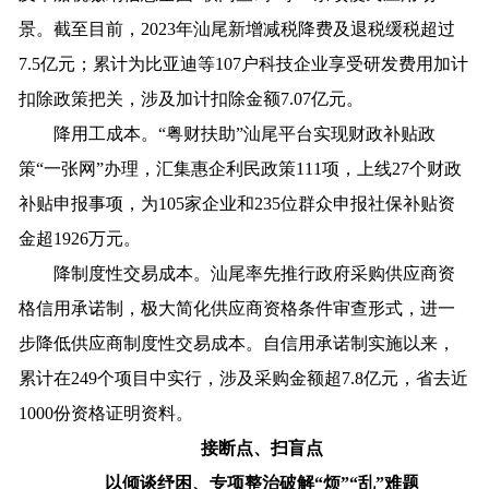
景。截至目前，2023年汕尾新增减税降费及退税缓税超过
7.5亿元；累计为比亚迪等107户科技企业享受研发费用加计
扣除政策把关，涉及加计扣除金额7.07亿元。
降用工成本。“粤财扶助”汕尾平台实现财政补贴政
策“一张网”办理，汇集惠企利民政策111项，上线27个财政
补贴申报事项，为105家企业和235位群众申报社保补贴资
金超1926万元。
降制度性交易成本。汕尾率先推行政府采购供应商资
格信用承诺制，极大简化供应商资格条件审查形式，进一
步降低供应商制度性交易成本。自信用承诺制实施以来，
累计在249个项目中实行，涉及采购金额超7.8亿元，省去近
1000份资格证明资料。
接断点、扫盲点
以倾谈纾困、专项整治破解“烦”“乱”难题