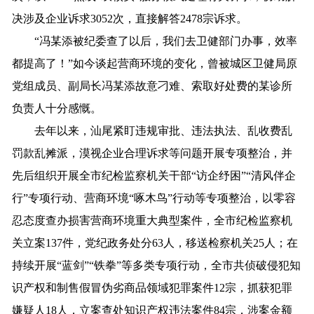
决涉及企业诉求3052次，直接解答2478宗诉求。
“冯某添被纪委查了以后，我们去卫健部门办事，效率
都提高了！”如今谈起营商环境的变化，曾被城区卫健局原
党组成员、副局长冯某添故意刁难、索取好处费的某诊所
负责人十分感慨。
去年以来，汕尾紧盯违规审批、违法执法、乱收费乱
罚款乱摊派，漠视企业合理诉求等问题开展专项整治，并
先后组织开展全市纪检监察机关干部“访企纾困”“清风伴企
行”专项行动、营商环境“啄木鸟”行动等专项整治，以零容
忍态度查办损害营商环境重大典型案件，全市纪检监察机
关立案137件，党纪政务处分63人，移送检察机关25人；在
持续开展“蓝剑”“铁拳”等多类专项行动，全市共侦破侵犯知
识产权和制售假冒伪劣商品领域犯罪案件12宗，抓获犯罪
嫌疑人18人，立案查处知识产权违法案件84宗，涉案金额