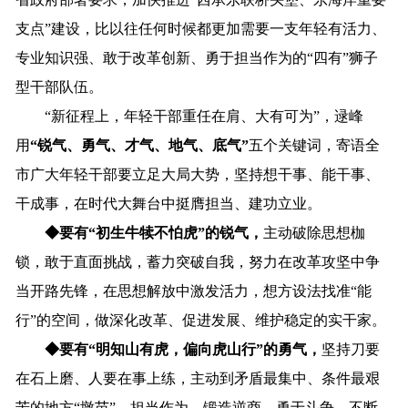
支点”建设，比以往任何时候都更加需要一支年轻有活力、
专业知识强、敢于改革创新、勇于担当作为的“四有”狮子
型干部队伍。
“新征程上，年轻干部重任在肩、大有可为”，逯峰
用
“锐气、勇气、才气、地气、底气”
五个关键词，寄语全
市广大年轻干部要立足大局大势，坚持想干事、能干事、
干成事，在时代大舞台中挺膺担当、建功立业。
◆
要有“初生牛犊不怕虎”的锐气，
主动破除思想枷
锁，敢于直面挑战，蓄力突破自我，努力在改革攻坚中争
当开路先锋，在思想解放中激发活力，想方设法找准“能
行”的空间，做深化改革、促进发展、维护稳定的实干家。
◆
要有“明知山有虎，偏向虎山行”的勇气，
坚持刀要
在石上磨、人要在事上练，主动到矛盾最集中、条件最艰
苦的地方“墩苗”，担当作为、锻造逆商、勇于斗争，不断