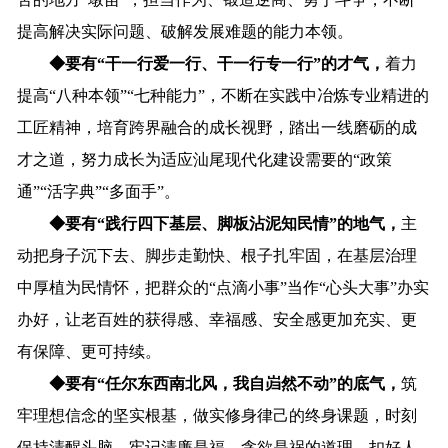
提高解决实际问题、破解发展难题的能力本领。
◆
要有“干一行爱一行、干一行专一行”的才气，
着力
提高“八种本领”“七种能力”，不断在实践中冶炼专业精进的
工匠精神，培育跨界融合的成长视野，踏出一线磨砺的成
才之道，努力成长为适应汕尾现代化建设需要的“政策
通”“活字典”“多面手”。
◆
要有“践行四下基层、脚板沾泥知民情”的地气，
主
动把身子沉下去、脚步走勤快、根子扎牢固，在基层治理
中厚植为民情怀，把群众的“点滴小事”当作“心头大事”办实
办好，让老百姓的获得感、幸福感、安全感更加充实、更
有保障、更可持续。
◆
要有“任尔东西南北风，我自岿然不动”的底气，
筑
牢理想信念的坚实根基，做实修身律己的终身课题，时刻
保持清醒头脑，牢记清廉是福、贪欲是祸的道理，扣好人