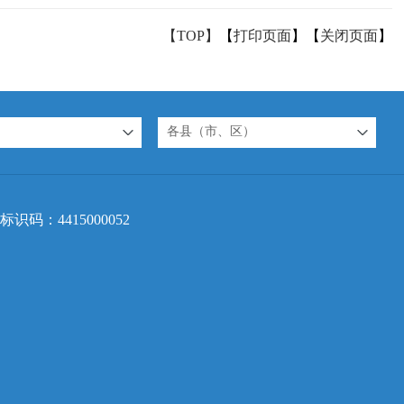
【TOP】
【
打印页面
】【
关闭页面
】
各县（市、区）
标识码：4415000052