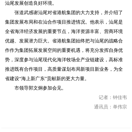
汕尾
发展创造良好环境。
张道武感谢汕尾对省港航集团的大力支持
，
并介绍了
集团
发展布局和在汕合作
项目
推进情况
。他表示，
汕尾是
全省海洋经济发展的重要节点
，
海洋资源
丰富
、
营商环境
优越
、
发展
潜力
巨大
。
省港航集团
始终
把
与
汕尾
的战略合
作作为集团
拓展
发展
空间
的重要机遇，
将充分发挥自身优
势，
深度参与
汕尾
现代化
海洋
牧场
全产业链
建设
，
高标准
推进既有合作项目，
高质量谋划布局新项目新业务，
为
全
省
建设
“海上新广东”贡献
新的
更
大
力量。
市领导
郭文炯
参加会见。
记者：钟佳韦
通讯员：单伟宗