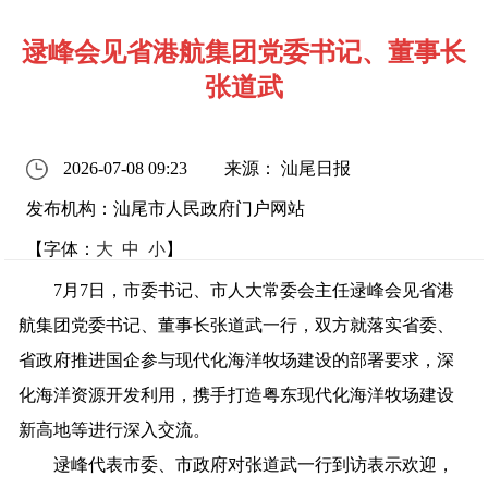
逯峰会见省港航集团党委书记、董事长
张道武
2026-07-08 09:23
来源： 汕尾日报
发布机构：汕尾市人民政府门户网站
【字体：
大
中
小
】
7月7日，市委书记、市人大常委会主任逯峰会见
省港
航集团党委书记、董事长张道武
一行
，双方就
落实
省委、
省政府
推进
国企
参与
现代化
海洋
牧场
建设
的部署
要求，
深
化
海洋
资源
开发
利用
，
携手
打造
粤东
现代化
海洋
牧场建设
新高地
等
进行
深入交流
。
逯峰代表市委、市政府
对
张道武一行
到
访
表示欢迎
，