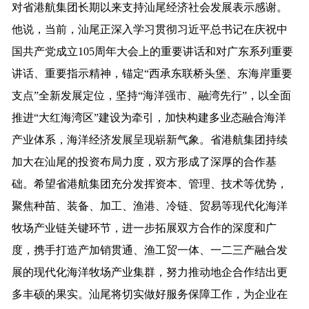
对
省港航集团长期以来
支持
汕尾
经济社会
发展
表示
感谢。
他
说，
当前，
汕尾
正
深入学习
贯彻
习近平
总书记
在
庆祝
中
国
共产党
成立
105
周年
大
会
上
的
重要
讲话
和
对
广东
系列
重要
讲话
、
重要
指示
精神，
锚定
“西承东联桥头堡、东海岸重要
支点”全新发展定位，
坚持
“海洋强市、融湾先行”
，
以
全面
推进
“
大红海湾区
”
建设
为
牵引
，
加快
构建
多业态
融合
海洋
产业
体系，
海洋经济
发展
呈现
崭新
气象
。
省
港航
集团
持续
加大在汕尾的投资布局力度
，
双方
形成了
深厚
的
合作
基
础。
希望
省
港航
集团
充分
发挥
资本
、
管理
、
技术
等
优势
，
聚焦
种苗、
装备、
加工
、
渔港
、
冷链
、
贸易等
现代化
海洋
牧场
产业链
关键
环节，
进一步拓展
双方
合作
的
深度和广
度，
携手
打造产加销贯通、渔工贸一体、一二三产
融合发
展的现代化海洋牧场产业集群
，
努力
推
动
地
企
合作
结出
更
多
丰硕的
果实
。
汕尾
将
切实做好服务保障工作，为
企业
在