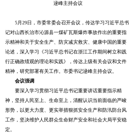
逯峰主持会议
5月
29
日，市委常委会召开会议，
传达学习
习近平
总书
记
对山西长治市沁源县一煤矿瓦斯爆炸事故作出的重要指
示
精神
和
关于
安全生产、
防灾
减灾
救灾、
健康中国的重要
论述
，
深入学习《习近平总书记在浙江工作期间树立和践
行正确政绩观的理论和实践》，
传达上级有关会议和文件
精神，
研究部署
有关
工作
。
市委书记逯峰主持会议。
会议强调
要深入学习贯彻习近平总书记重要讲话重要指示精
神，
坚持人民至上、生命至上，
清醒
认识
当前
面临的
严峻
形势
，
以
更大力度
、
更
实
举措
狠抓
安全生产
和
防汛
防台风
工作
，
坚决维护人民群众生命财产安全和社会大局平安稳
定。