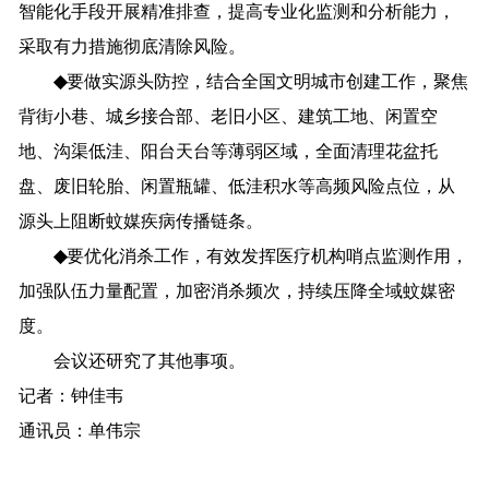
智能化手段开展
精准
排查，
提高
专业化
监测
和
分析
能力
，
采取
有力
措施
彻底
清除
风险
。
◆
要
做实源头防控，结合
全国
文明城市创建
工作
，聚焦
背街小巷、城乡
接
合部、老旧小区、建筑工地、闲置空
地、沟渠低洼、阳台天台等薄弱区域，
全面
清理花盆托
盘、废旧轮胎、闲置瓶罐、低洼积水等高频风险点位，
从
源头上阻断蚊媒疾病传播链条。
◆
要
优化
消杀
工作，
有效发挥医疗机构哨点监测作用，
加强
队伍力量配置，
加密消杀频次
，持续压降全域蚊媒密
度。
会议还研究了其他事项。
记者
：钟佳韦
通讯员：单伟宗