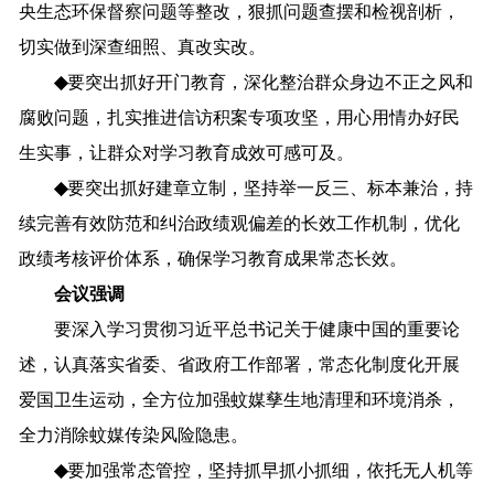
央
生态
环保督察
问题
等
整改
，
狠抓问题查摆和检视剖析，
切实
做到深查细照、真改实改
。
◆
要
突出抓好开门教育，
深化整治群众身边不正之风和
腐败问题，
扎实推进信访积案专项攻坚，用心用情办好民
生实事，让群众对学习教育成效可感可及。
◆
要
突出抓好建章立制，
坚持举一反三、标本兼治，
持
续完善有效防范和纠治政绩观偏差的长效工作机制，
优化
政绩考核评价体系，
确保学习教育成果常态长效。
会议强调
要
深入
学习
贯彻
习近平
总书记
关于
健康
中国
的
重要论
述，
认真落实
省委
、
省政府
工作
部署
，
常态化制度化开展
爱国卫生运动
，全方位加强蚊媒孳生地清理和环境消杀，
全力消除蚊媒传染风险隐患。
◆
要
加强常态管控，
坚持
抓
早
抓
小
抓
细
，
依托无人机等