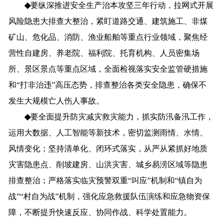
◆
要
纵深推进安全生产治本攻坚三年行动，
拉网
式
开展
风险隐患
大排查大整治
，
紧盯
道路
交通
、
建筑施工、
非煤
矿山
、
危化品
、
消防
、
渔业船舶
等
重点
行业领域
，
聚焦
经
营性自建房、
养老院、福利院、托育机构
、
人员
密集场
所
、
景区景点
等
重点
区域
，
全面检视落实
安全监管
硬措施
和
“打非治违”高压态势，
排查整治各类安全隐患，确保不
发生大规模亡人伤人事故。
◆
要
全面提升防灾减灾救灾能力，
抓实防汛备汛工作，
运用大数据、人工智能等新技术，
密切监测雨情、水情、
风情变化
；
坚持
清单化、
闭环式
落实，
从严从紧
抓好地质
灾害隐患点、削坡建房、
山洪灾害
、
城乡易涝区域
等
隐患
排查整治
；
严格落实临灾预警双重
“叫应”机制和“镇自为
战”“村自为战”机制，
强化
应急救援队伍演练和应急物资保
障，
不断
提升快速反应、协同作战、科学处置能力
。