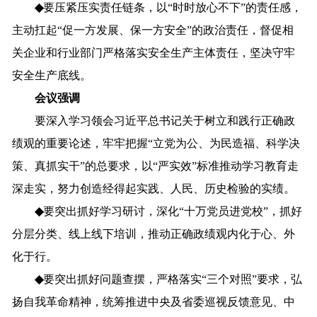
◆
要
压紧压实责任链条，
以
“时时放心不下”的责任感
，
主动扛起
“促一方发展、保一方安全”的政治责任，
督促
相
关企业和行业部门严格落实安全生产主体责任，坚决守牢
安全生产底线。
会议强调
要深入学习领会习近平总书记关于树立和践行正确政
绩观的重要论述，牢牢把握
“立党为公、为民造福、科学决
策、真抓实干”的总要求，
以
“严实效”标准推动学习教育走
深走实，
努力创造经得起实践、人民
、
历史检验的实绩。
◆
要
突出抓好学习研讨，深化
“十万党员进党校”，抓好
分层分类、线上线下培训，
推动正确政绩观内化于心、外
化于行。
◆
要
突出抓好问题查摆，严格落实
“三个对照”要求，
弘
扬
自我革命精神，
统筹推进
中央及省委巡视反馈意见、
中