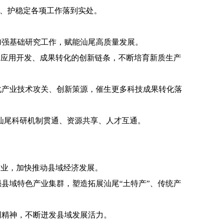
、护稳定各项工作落到实处。
加强基础研究工作，
赋能
汕尾
高质量
发展
。
、应用开发、成果转化的创新链条，不断培育新质生产
化产业技术攻关、创新策源，
催生更多科技成果转化落
与汕尾科研机制贯通、资源共享、人才互通。
创业，
加快
推动
县域经济发展
。
强
县域
特色
产业
集群
，
塑造
拓展
汕尾
“土特产”
、
传统
产
创
精神
，不断
迸发
县域发展
活力
。