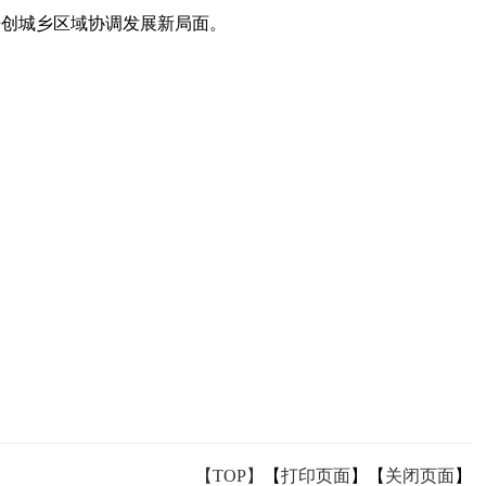
开创
城乡
区域
协调发展
新局面
。
【TOP】
【
打印页面
】【
关闭页面
】