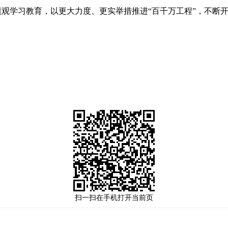
绩观学习教育，
以
更大力度
、
更实
举措
推进
“百千万工程”，
不断
扫一扫在手机打开当前页