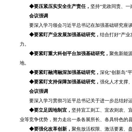
◆
要
压
紧压实安全生产责任，
坚持
“党政同责、一
会议强调
要深入学习领会习近平总书记在加强基础研究座
◆
要紧盯产业发展加强基础研究，
结合打好
“产业
力。
◆
要紧盯重大科创平台加强基础研究，
聚焦新能
地。
◆
要紧盯融湾融深加强基础研究，
深化
“
创新岛
”
◆
要紧盯支持保障加强基础研究，
强化
人才
支撑
会议强调
要深入学习贯彻习近平总书记关于
进一步总结好
◆
要
立足
因地制宜，
坚持宜工则工、宜农则农、
业
等
竞争优势
，
努力
走出
一条
各展所长、各具特色的
◆
要
强化
改革创新，
聚焦
放活
权限、
激活
要素
、