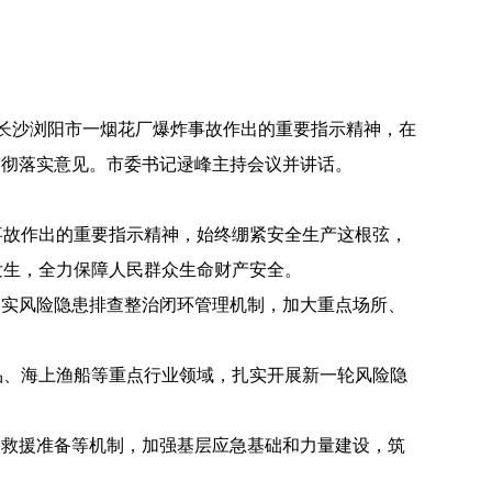
南长沙浏阳市一烟花厂爆炸事故作出的重要指示精神，在
贯彻落实意见。市委书记逯峰主持会议并讲话。
事故作出的重要指示精神，始终绷紧安全生产这根弦，
发生，全力保障人民群众生命财产安全。
落实
风险隐患排查
整治
闭环
管理
机制，
加大
重点
场所
、
品
、
海上渔船等重点行业领域，扎实开展新一轮风险隐
、救援
准备
等
机制
，
加强
基层
应急
基础和
力量
建设
，
筑