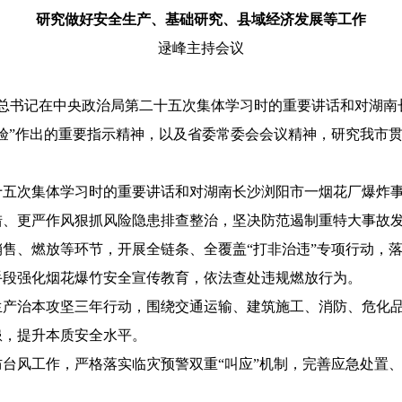
研究做好安全生产、基础研究、县域经济发展等工作
逯峰主持会议
平总书记在中央政治局第二十五次集体学习时的重要讲话和对湖
验”作出的重要指示精神，以及省委常委会会议精神，研究我市
十五次集体学习时的重要讲话和对湖南长沙浏阳市一烟花厂爆炸
措
、
更严
作风
狠抓
风险隐患排查整治，坚决防范
遏制
重特大事故
销售、燃放等环节
，
开展全链条、全覆盖
“打非治违”专项行动，
手段
强化
烟花
爆竹
安全
宣传
教育，
依法查处违规燃放行为。
生产治本攻坚三年行动，围绕交通运输、建筑施工、消防、
危化
患，提升本质安全水平。
防台风工作
，
严格落实临灾预警双重
“叫应”机制，
完善
应急处置