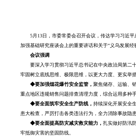
5月13日，市委常委会召开会议，传达学习习近
加强基础研究座谈会上的重要讲话和关于“义乌发展经
会议强调
要深入学习贯彻习近平总书记在中央政治局第二
牢固
树立
底线思维
、
极限思维
，
以
更大力度
、
更实举
◆
要
加强
烟花爆竹安全监管
，
聚焦
储存、运输、
重点
地区
违规
销售问题
排查清理
力度
，
综合
运用
多种
◆
要全面筑牢安全生产防线，
持续
深化开展
安全
患大检查，严厉打击各类违法行为，
全力
消除事故隐
◆
要全面提高防灾减灾救灾能力，
扎实
做好
防汛
牢抵御灾害的坚固防线
。