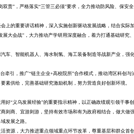
岗双责”，严格落实“三管三必须”要求，
全力
推动防风险、保安全
谈会上的重要讲话精神，深入实施创新驱动发展战略，
结合
实际
发展大会战”，大力推动
产学研用深度融合，着力打通基础研究
源汽车、智能机器人、海水制氢、海工装备制造等战新产业，强
平台
牵引
，
推广
“链主企业+高校院所”合作模式，推动湾区科创
、
要素
供给
，
完善
基础
研究
激励
机制
，
努力
营造
良好
创新
环境
。
运用好
“义乌发展经验”
的重要指示精神，
以正确政绩观引领干事
宜商则商、宜游则游，
坚持
有效
市场和
有为
政府
相结合，
做大做
县域发展之路
。
盘活
资源，
大力
推进
重点
领域
重点环节
改革
，
尊重
基层
和
群众
首