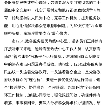
务服务便民热线
中心
调研，强调要
深入学习贯彻党的二十
届四中全会精神，扎实开展树立和践行正确政绩观学习教
育，始终坚持以人民为中心，
完善工作机制，提升服务效
能，
用心用情解决群众急难愁盼问题
，
为
加快
打造
“
西承
东
联
桥头堡、
东海岸
重要支点
”
凝心聚力
。
市
12345政务服务便民热线
中心
里，话务员们正井然有
序接听市民来电。
逯峰
看望热线中心工作人员
，
认真
察看
汕尾
“善治速办”分析平台
运行
情况
，
详细
询问群众反映集
中的热点难点问题及办理成效
。
他指出，
12345政务服务便
民热线
一头连着党委政府、一头连着群众企业，是
党委
政
府
联系
群众
的
“
连心桥
”
。
要
进一步优化热线运行管理，
健
全
“接诉即办、协同联办、全程跟踪、办结必访”
全链条
闭
环
工作
机制，
加强协同联动，强化跟踪问效，确保件件有
着落、事事有回音。
要
深入分析群众诉求和办理情况，结