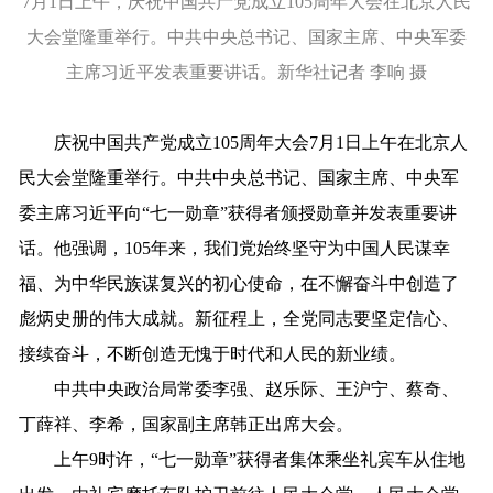
7月1日上午，庆祝中国共产党成立105周年大会在北京人民
大会堂隆重举行。中共中央总书记、国家主席、中央军委
主席习近平发表重要讲话。新华社记者 李响 摄
庆祝中国共产党成立105周年大会7月1日上午在北京人
民大会堂隆重举行。中共中央总书记、国家主席、中央军
委主席习近平向“七一勋章”获得者颁授勋章并发表重要讲
话。他强调，105年来，我们党始终坚守为中国人民谋幸
福、为中华民族谋复兴的初心使命，在不懈奋斗中创造了
彪炳史册的伟大成就。新征程上，全党同志要坚定信心、
接续奋斗，不断创造无愧于时代和人民的新业绩。
中共中央政治局常委李强、赵乐际、王沪宁、蔡奇、
丁薛祥、李希，国家副主席韩正出席大会。
上午9时许，“七一勋章”获得者集体乘坐礼宾车从住地