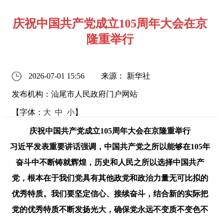
庆祝中国共产党成立105周年大会在京
隆重举行
2026-07-01 15:56
来源： 新华社
发布机构：汕尾市人民政府门户网站
【字体：
大
中
小
】
庆祝中国共产党成立105周年大会在京隆重举行
习近平发表重要讲话强调，中国共产党之所以能够在105年
奋斗中不断铸就辉煌，历史和人民之所以选择中国共产
党，根本在于我们党具有其他政党和政治力量无可比拟的
优秀特质。我们要坚定信心、接续奋斗，结合新的实际把
党的优秀特质不断发扬光大，确保党永远不变质不变色不