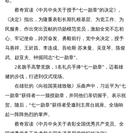
歌。
蔡奇宣读《中共中央关于授予“七一勋章”的决定》。
《决定》指出，为隆重表彰长期扎根基层、为党工作、为
民服务、作出突出贡献的功勋模范党员，激励全党不忘初
心、牢记使命，踔厉奋发、勇毅前行，党中央决定，授予
马善祥、王於昌、李连成、吾哈斯·苏来曼、吴亚琴、陈俊
武、赵亚夫、钟掘同志“七一勋章”。
2名旗手高擎党旗，1名礼兵手捧“七一勋章”，迈着雄
健的步伐，行进到仪式现场。
在雄壮的《向祖国英雄致敬》乐曲声中，习近平为“七
一勋章”获得者一一颁授勋章，并同他们亲切握手、表示祝
贺。随后，“七一勋章”获得者受邀到主席台就座。全场响
起一阵阵热烈的掌声。
蔡奇宣读《中共中央关于表彰全国优秀共产党员、全