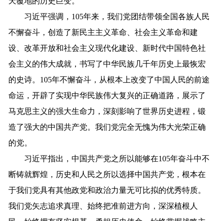
天覆地的历史巨变。
习近平强调，105年来，我们党团结带领全国各族人民
不懈奋斗，创造了新民主主义革命、社会主义革命和建
设、改革开放和社会主义现代化建设、新时代中国特色社
会主义的伟大成就，书写了中华民族几千年历史上最恢宏
的史诗。105年不懈奋斗，从根本上改变了中国人民的前途
命运，开辟了实现中华民族伟大复兴的正确道路，展示了
马克思主义的强大生命力，深刻影响了世界历史进程，锻
造了强大的中国共产党。我们党完全无愧为伟大光荣正确
的党。
习近平指出，中国共产党之所以能够在105年奋斗中不
断铸就辉煌，历史和人民之所以选择中国共产党，根本在
于我们党具有其他政党和政治力量无可比拟的优秀特质。
我们党矢志追求真理、始终把准前进方向，深深植根人