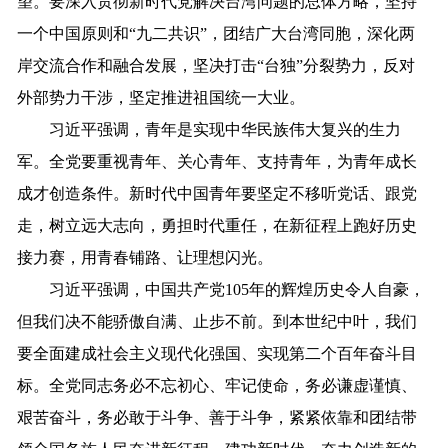
望。要深入贯彻新时代党解决台湾问题的总体方略，坚持
一个中国原则和“九二共识”，团结广大台湾同胞，深化两
岸交流合作和融合发展，坚决打击“台独”分裂势力，反对
外部势力干涉，坚定推进祖国统一大业。
习近平强调，青年是实现中华民族伟大复兴的生力
军。全党要重视青年、关心青年、支持青年，为青年成长
成才创造条件。新时代中国青年要坚定不移听党话、跟党
走，树立远大志向，勇担时代重任，在新征程上跑好历史
接力赛，用青春铺路、让理想闪光。
习近平强调，中国共产党105年的辉煌历史令人自豪，
但我们决不能骄傲自满、止步不前。到本世纪中叶，我们
要全面建成社会主义现代化强国、实现第二个百年奋斗目
标。全党同志务必不忘初心、牢记使命，务必谦虚谨慎、
艰苦奋斗，务必敢于斗争、善于斗争，紧紧依靠和团结带