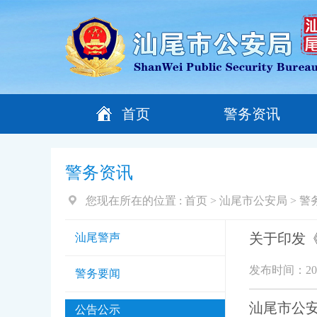
首页
警务资讯
警务资讯
您现在所在的位置 :
首页
>
汕尾市公安局
>
警
关于印发
汕尾警声
发布时间：2019
警务要闻
汕尾市公
公告公示