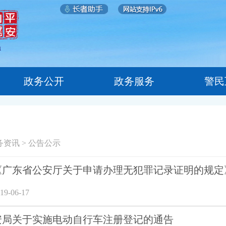
政务公开
政务服务
警民
务资讯
>
公告公示
《广东省公安厅关于申请办理无犯罪记录证明的规定
-06-17
安局关于实施电动自行车注册登记的通告