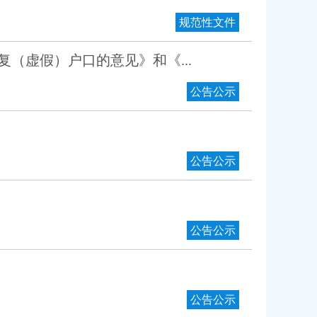
规范性文件
（虚假）户口的意见》和《...
公告公示
公告公示
公告公示
公告公示