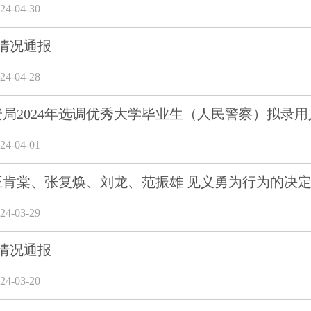
-04-30
月情况通报
-04-28
局2024年选调优秀大学毕业生（人民警察）拟录
-04-01
王肯棠、张复焕、刘龙、范振雄 见义勇为行为的决
-03-29
月情况通报
-03-20