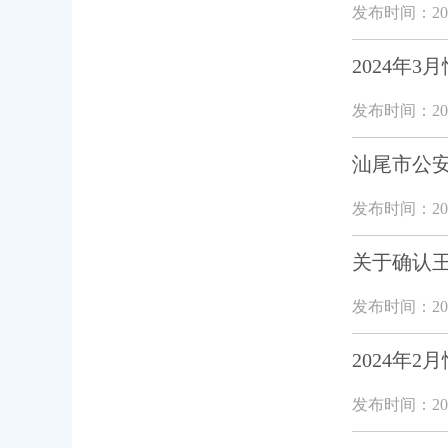
发布时间：2024
2024年3
发布时间：2024
汕尾市公安
发布时间：2024
关于确认
发布时间：2024
2024年2
发布时间：2024