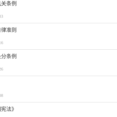
机关条例
03
自律准则
16
处分条例
26
08
国宪法》