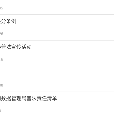
05
处分条例
26
办普法宣传活动
16
08
和数据管理局普法责任清单
01