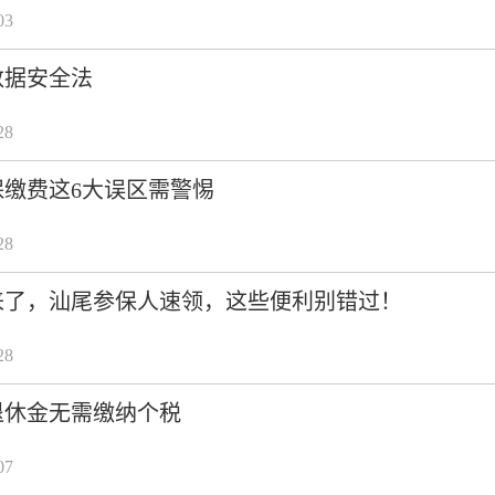
03
数据安全法
28
缴费这6大误区需警惕
28
来了，汕尾参保人速领，这些便利别错过！
28
退休金无需缴纳个税
07