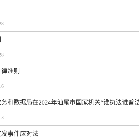
28
例
28
自律准则
16
务和数据局在2024年汕尾市国家机关“谁执法谁普法
13
突发事件应对法