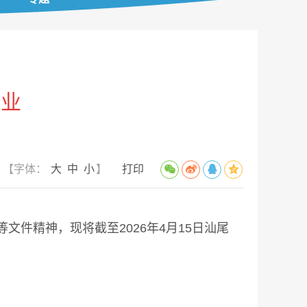
企业
）
【字体：
大
中
小
】
打印
件精神，现将截至2026年4月15日汕尾