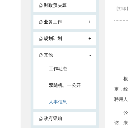
财政预决算
【打印
+
业务工作
+
规划计划
-
其他
工作动态
根据《
双随机、一公开
定，经
聘用人
人事信息
公示时
政府采购
访、来