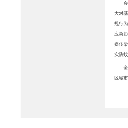
会议
大对基
规行为
应急协
媒传染
实防蚊
全省
区城市