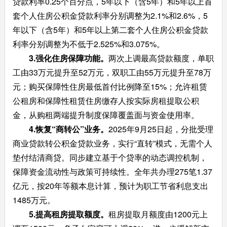
贷款利率0.25个百分点，5年以下（含5年）和5年以上首
套个人住房公积金贷款利率分别调整为2.1%和2.6%，5
年以下（含5年）和5年以上第二套个人住房公积金贷款
利率分别调整为不低于2.525%和3.075%。
3.强化住房保障功能。
两次上调最高贷款额度，单职
工由33万元提升至52万元，双职工由55万元提升至78万
元；购买保障性住房最低首付比例降至15%；允许租赁
公租房和保障性租赁住房缴存人按实际房租提取公积
金，从购租两端提升制度保障覆盖面与资金使用率。
4.恢复“商转公”业务。
2025年9月25日起，分批受理
商业贷款转公积金贷款业务，实行“直转”模式，无需个人
垫付结清商贷。同步建立基于个贷率的动态调控机制，
保障资金流动性与政策可持续性。全年共办理275笔1.37
亿元，按20年等额本息计算，预计为职工节省利息支出
1485万元。
5.
提高租房提取额度。
租房提取月额度由1200元上