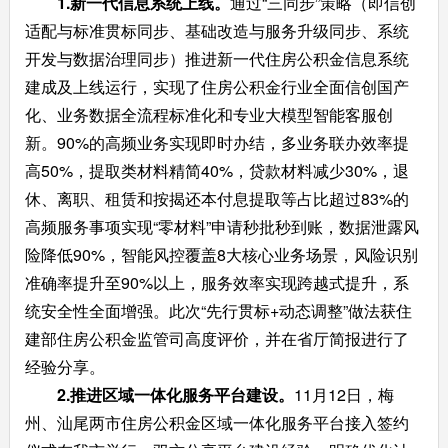
1.新一代信息系统上线。
通过“三同步”策略（即信创
适配与标准贯标同步、基础改造与服务升级同步、系统
开发与数据治理同步）推进新一代住房公积金信息系统
建成及上线运行，实现了住房公积金行业全面信创国产
化、业务数据全流程标准化和专业大模型智能客服创
新。90%的高频业务实现即时办结，多业务联办效率提
高50%，提取类材料精简40%，贷款材料减少30%，退
休、离职、租赁和按揭还本付息提取等占比超过83%的
高频服务事项实现“零材料”申请秒批秒到账，数据泄露风
险降低90%，智能风控覆盖8大核心业务场景，风险识别
准确率提升至90%以上，服务效率实现跨越式提升，系
统安全性全面增强。此次“先行贯标+动态调整”做法获住
建部住房公积金监管司高度评价，并在省厅简报进行了
经验分享。
2.推进区域一体化服务平台建设。
11月12日，梅
州、汕尾两市住房公积金区域一体化服务平台接入签约