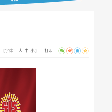
【字体：
大
中
小
】
打印