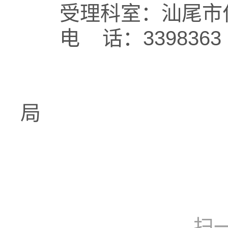
受理科室：汕尾市住
电 话：3398363
汕尾市
局
202
扫