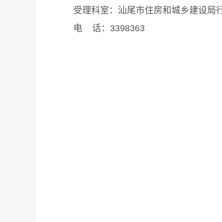
受理科室：汕尾市住房和城乡建设局行
电 话：3398363
汕尾市
202