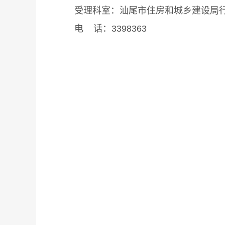
受理科室：汕尾市住房和城乡建设局行
电 话：3398363
汕尾市
202