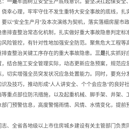
见：
一是
牢固树立安全生产底线意识。要坚决扛起保安全
、侥幸心理，牢牢守住不发生重特大安全事故的底线，扎
要以“安全生产月”及本次演练为契机，落实落细房屋市
患排查整治常态化机制，扎实做好重大事故隐患判定标准
的风险管控，有针对性地加强安全防范。聚焦危大工程等
重排查整治关键工序存在的重大事故隐患。
三是
扎实抓好
置，结合施工安全管理实际，动态更新应急预案，规范应
练，切实增强全员突发状况应急处置能力。同时，要充分
识及技巧，推动形成“人人讲安全、个个会应急”的良好
挡等重点部位防汛措施，以及起重机械、脚手架、井架、工
象部门预警信息，高度警惕雨情、风情、水情变化，提前
、全省各地级以上市住房城乡建设有关主管部门负责同