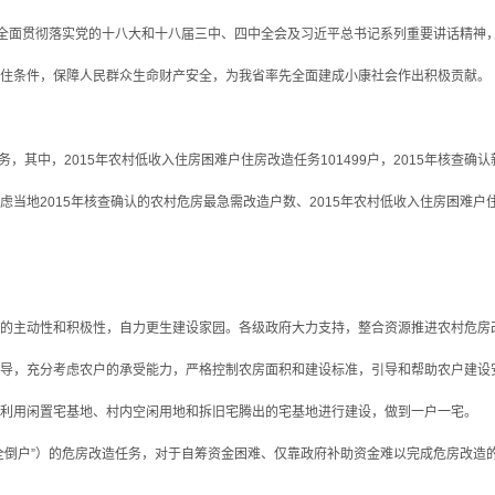
全面贯彻落实党的十八大和十八届三中、四中全会及习近平总书记系列重要讲话精神
住条件，保障人民群众生命财产安全，为我省率先全面建成小康社会作出积极贡献。
，其中，2015年农村低收入住房困难户住房改造任务101499户，2015年核查确认
当地2015年核查确认的农村危房最急需改造户数、2015年农村低收入住房困难
主动性和积极性，自力更生建设家园。各级政府大力支持，整合资源推进农村危房
，充分考虑农户的承受能力，严格控制农房面积和建设标准，引导和帮助农户建设
用闲置宅基地、村内空闲用地和拆旧宅腾出的宅基地进行建设，做到一户一宅。
倒户”）的危房改造任务，对于自筹资金困难、仅靠政府补助资金难以完成危房改造