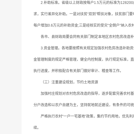
2.补助标准。省级以上财政按每户1.5万元的标准为1282
求，实行差异化补助。一是对扶贫“双到”帮扶对象，扶贫部门
每户增加0.6万元的补助资金;三是经核实的受灾“全倒户”纳
各市、县财政局要会同有关部门制定本地区农村危房改造补
3.资金管理。各地要按照有关规定加强农村危房改造补助资金
金管理制度的规定严格管理，健全内控制度，执行规定标准，直
执行进度，并积极配合有关部门做好审计、稽查等工作。
（三）注重建设规划，节约土地资源
加强村庄规划对农村危房改造的指导，逐步配套完善农村基础
分户改造和以农户自建为主，坚持就地就近建设，有条件的可统
严格执行农村“一户一宅基地”政策，集约节约用地，优先利
续。