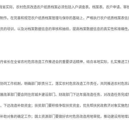
我省实际，农村危房改造农户纸质档案必须包括入户调查表、档案表、农户申请、审
制作。在完善和规范农户纸质档案管理与保存的基础上，严格执行农户纸质档案表信
员的培训，以及对档案数据信息的审核和抽验，提高档案数据信息的真实性和准确性
省长在全省农村危房改造工作推进会的重要讲话精神，结合本地实际，扎实推进工作，
协同工作机制，明确部门职责分工，落实农村危房改造工作责任，共同推进农村危房
展改革部门要会同住房城乡建设部门、财政部门下达年度改造任务，对改造任务完成
，下达改造补助资金；扶贫部门要积极争取扶贫资金，优先帮扶民政救济对象实施危
补助对象的确定工作；国土资源部门要做好农村危房改造用地审批，推动建设用地增