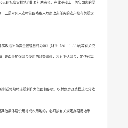
000元的标准安排地方配套补助资金。在此基础上，落实国家的要
金；二是对列入农村贫困残疾人危房改造任务的农户按有关规定
造补助资金管理暂行办法》(财社〔2011〕88号)等有关资
部门要牵头加强资金使用的监督管理，及时下达资金，加快预算
编制或修编村庄规划作为蓝图和依据。农村危房改造模式以分散
用其他集体建设用地或农用地的，必须按有关规定办理用地手