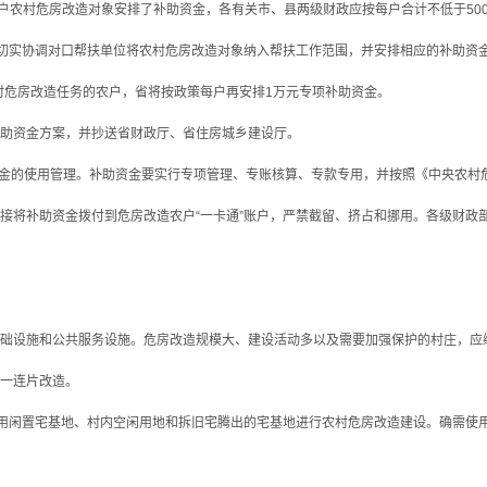
00户农村危房改造对象安排了补助资金，各有关市、县两级财政应按每户合计不低于5
要切实协调对口帮扶单位将农村危房改造对象纳入帮扶工作范围，并安排相应的补助资
入农村危房改造任务的农户，省将按政策每户再安排1万元专项补助资金。
助资金方案，并抄送省财政厅、省住房城乡建设厅。
的使用管理。补助资金要实行专项管理、专账核算、专款专用，并按照《中央农村危房改
接将补助资金拨付到危房改造农户“一卡通”账户，严禁截留、挤占和挪用。各级财政
设施和公共服务设施。危房改造规模大、建设活动多以及需要加强保护的村庄，应
一连片改造。
用闲置宅基地、村内空闲用地和拆旧宅腾出的宅基地进行农村危房改造建设。确需使