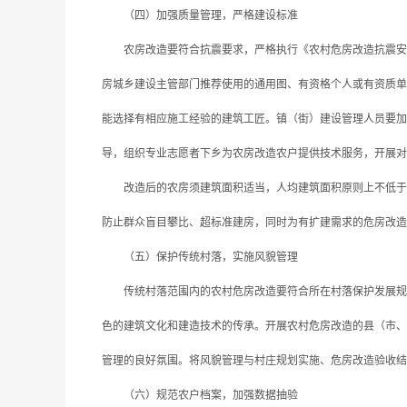
（四）加强质量管理，严格建设标准
农房改造要符合抗震要求，严格执行《农村危房改造抗震安全基
房城乡建设主管部门推荐使用的通用图、有资格个人或有资质单
能选择有相应施工经验的建筑工匠。镇（街）建设管理人员要加
导，组织专业志愿者下乡为农房改造农户提供技术服务，开展对
改造后的农房须建筑面积适当，人均建筑面积原则上不低于13
防止群众盲目攀比、超标准建房，同时为有扩建需求的危房改造
（五）保护传统村落，实施风貌管理
传统村落范围内的农村危房改造要符合所在村落保护发展规划
色的建筑文化和建造技术的传承。开展农村危房改造的县（市、
管理的良好氛围。将风貌管理与村庄规划实施、危房改造验收结
（六）规范农户档案，加强数据抽验