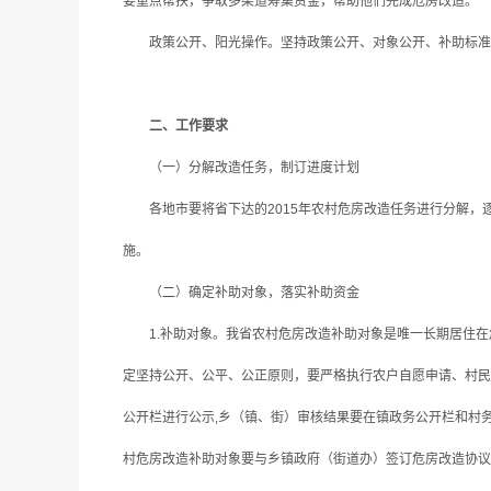
要重点帮扶，争取多渠道筹集资金，帮助他们完成危房改造。
政策公开、阳光操作。坚持政策公开、对象公开、补助标准公
二、工作要求
（一）分解改造任务，制订进度计划
各地市要将省下达的2015年农村危房改造任务进行分解，
施。
（二）确定补助对象，落实补助资金
1.补助对象。我省农村危房改造补助对象是唯一长期居住在危
定坚持公开、公平、公正原则，要严格执行农户自愿申请、村民
公开栏进行公示,乡（镇、街）审核结果要在镇政务公开栏和村
村危房改造补助对象要与乡镇政府（街道办）签订危房改造协