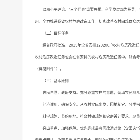
以邓小平理论、“三个代表”重要思想、科学发展观为指导，
用，全力推进我省农村危房改造工作，切实改善农村困难群众居
（二）目标任务
经省政府批准，2015年全省安排128200户农村危房改造任务
农村危房改造任务包含在省安排的农村危房改造任务中。综合考虑
（详见附件1）。
（三）基本原则
农民自愿、政府支持。充分尊重农户的意愿，调动农民群众的
经济适用、确保安全。从农村实际出发，因地制宜、分类指导
科学规划、节约用地。符合村镇规划和农房设计要求，尽量利
突出重点、加强保障。优先完成最急需改造对象（含因灾“全