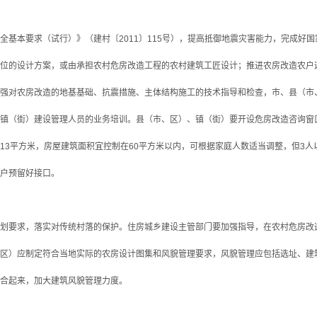
本要求（试行）》（建村〔2011〕115号），提高抵御地震灾害能力，完成好国家
位的设计方案，或由承担农村危房改造工程的农村建筑工匠设计；推进农房改造农户
强对农房改造的地基基础、抗震措施、主体结构施工的技术指导和检查，市、县（市
镇（街）建设管理人员的业务培训。县（市、区）、镇（街）要开设危房改造咨询窗
平方米，房屋建筑面积宜控制在60平方米以内，可根据家庭人数适当调整，但3人
户预留好接口。
要求，落实对传统村落的保护。住房城乡建设主管部门要加强指导，在农村危房改
区）应制定符合当地实际的农房设计图集和风貌管理要求，风貌管理应包括选址、建
合起来，加大建筑风貌管理力度。