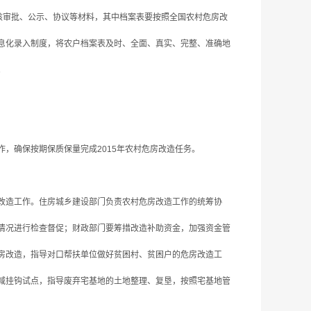
核审批、公示、协议等材料，其中档案表要按照全国农村危房改
息化录入制度，将农户档案表及时、全面、真实、完整、准确地
。
确保按期保质保量完成2015年农村危房改造任务。
改造工作。住房城乡建设部门负责农村危房改造工作的统筹协
情况进行检查督促；财政部门要筹措改造补助资金，加强资金管
房改造，指导对口帮扶单位做好贫困村、贫困户的危房改造工
减挂钩试点，指导废弃宅基地的土地整理、复垦，按照宅基地管