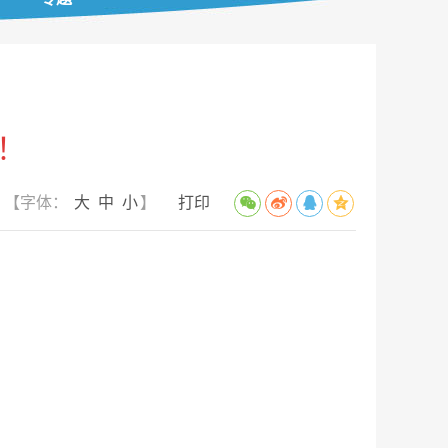
！
【字体：
大
中
小
】
打印