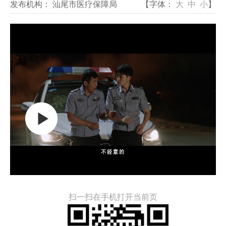
发布机构：
汕尾市医疗保障局
【字体：
大
中
小
】
扫一扫在手机打开当前页