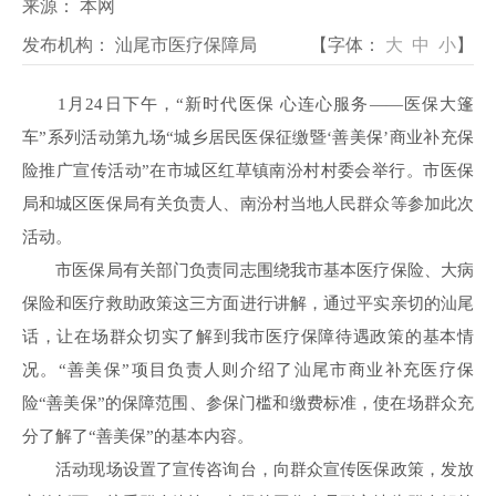
来源：
本网
发布机构：
汕尾市医疗保障局
【字体：
大
中
小
】
1月24日下午，“新时代医保 心连心服务——医保大篷
车”系列活动第九场“城乡居民医保征缴暨‘善美保’商业补充保
险推广宣传活动”在市城区红草镇南汾村村委会举行。
市医保
局和城区医保局有关负责人、南汾村当地人民群众等参加此次
活动。
市医保局有关部门负责同志围绕我市基本医疗保险、大病
保险和医疗救助政策这三方面进行讲解，通过平实亲切的汕尾
话，让在场群众切实了解到我市医疗保障待遇政策的基本情
况。“善美保”项目负责人则介绍了汕尾市商业补充医疗保
险“善美保”的保障范围、参保门槛和缴费标准，使在场群众充
分了解了“善美保”的基本内容。
活动现场设置了宣传咨询台，向群众宣传医保政策，发放