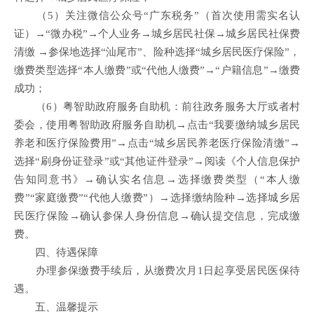
（5）关注微信公众号“广东税务”（首次使用需实名认
证）→“微办税”→个人业务→城乡居民社保→城乡居民社保费
清缴 →参保地选择“汕尾市”、险种选择“城乡居民医疗保险”，
缴费类型选择“本人缴费”或“代他人缴费”→“户籍信息”→缴费
成功；
（6）粤智助政府服务自助机：前往政务服务大厅或者村
委会，使用粤智助政府服务自助机→点击“我要缴纳城乡居民
养老和医疗保险费用”→点击“城乡居民养老医疗保险清缴”→
选择“刷身份证登录”或“其他证件登录”→阅读《个人信息保护
告知同意书》→确认实名信息→选择缴费类型（“本人缴
费”“家庭缴费”“代他人缴费”）→选择缴纳险种→选择城乡居
民医疗保险→确认参保人身份信息→确认提交信息，完成缴
费。
四、待遇保障
办理参保缴费手续后，从缴费次月1日起享受居民医保待
遇。
五、温馨提示