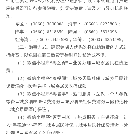
件前往就近医保经办机构办理中途参保手续，审核通过并推送
应征后即可进行参保缴费。如无法缴费，请及时与经办机构联
系。
城区：（0660）3600908；海丰：（0660）6225868；
陆丰：（0660）8518850；陆河：（0660）5633098；
红海湾：（0660）3434996；华侨：（0660）8253599。
（二）缴费方式。建议参保人优先选择自助缴费的方式进
行缴费，以免因在窗口缴费等待时间过长造成不便。
（1）微信小程序“粤医保”→业务办理→城乡居民在线缴
费；
（2）微信小程序“粤税通”→城乡居民社保→城乡居民社
保费清缴→险种选择→城乡居民医疗保险；
（3）微信小程序“粤省事”→热门服务→医保→个人参保
缴费→城乡居民医保费清缴→城乡居民社保费清缴→险种选择
→城乡居民医疗保险；
（4）微信小程序“善美村居”→热点服务→医保征缴→进
入“粤税通”小程序→城乡居民社保→城乡居民社保费清缴→险
种选择→城乡居民医疗保险；