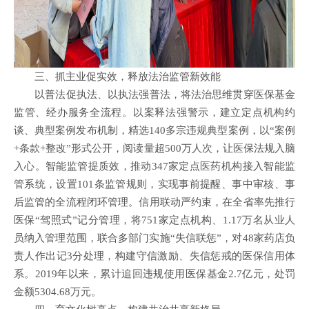
三、抓主业促实效，释放法治监管新效能
以普法促执法、以执法强普法，将法治思维贯穿医保基金
监管、经办服务全流程。以案释法强警示，建立定点机构约
谈、典型案例发布机制，精选140多宗违规典型案例，以“案例
+条款+整改”形式公开，阅读量超500万人次，让医保法规入脑
入心。智能监管提质效，推动347家定点医药机构接入智能监
管系统，设置101条监管规则，实现事前提醒、事中审核、事
后监管的全流程闭环管理。信用联动严约束，在全省率先推行
医保“驾照式”记分管理，将751家定点机构、1.17万名从业人
员纳入管理范围，联合多部门实施“失信联惩”，对48家药店负
责人作出记3分处理，构建守信激励、失信惩戒的医保信用体
系。2019年以来，累计追回违规使用医保基金2.7亿元，处罚
金额5304.68万元。