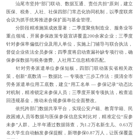
汕尾市坚持“部门联动、数据互通、责任共担”原则，建立
医保、税务、人社、社保四部门常态化协同机制，以季度联席
会议为抓手统筹推进参保扩面与基金管理。
分阶段精准施策成效显著：二季度聚焦制造业、服务业等
重点领域，开展参保政策专题宣讲覆盖200余家企业；三季度
针对参保率偏低行业及用人单位，实施上门辅导与联合执法，
督促企业依法全员参保；四季度将启动查漏补缺专项行动，确
保参保数据与税务缴费、人社用工信息精准匹配。
针对劳务派遣单位参保短板，四部门联动落实省相关政
策，创新“底数清 — 数据比 — 专项改”三步工作法：摸清全市
劳务派遣单位用工底数，建立“用工名单 — 参保记录”动态比
对机制，精准锁定未参保人员；三季度开展专项执法，检查追
回违规基金，推动未合规参保单位全面整改。
依托跨部门数据共享平台，实现公安户籍、教育学籍、民
政困难人员等数据与医保参保信息实时比对，精准定位“应参
未参”人群。上半年通过数据筛查，为1.2万名新生儿、0.63万
名大学生自动触发参保提醒，新增参保0.87万人，让医保覆盖