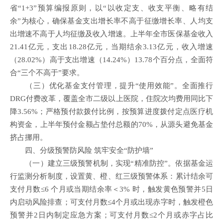
省“1+3”预算编报原则，以“以收定支、收支平衡、略有结
余”为核心，确保基金支出增长率不高于征缴增长率、人均支
出增速不高于人均征缴及收入增速。上半年全市医保基金收入
21.41亿元，支出18.28亿元，当期结余3.13亿元，收入增速
（28.02%）高于支出增速（14.24%）13.78个百分点，全面符
合“三个不高于”要求。
（三）优化基金支付管理，提升
“
使用效能
”。
全面推行
DRG付费改革，覆盖全市二级以上医院，住院次均费用同比下
降3.56%；严格预付款拨付比例，按预算进度拨付定点医疗机
构资金，上半年预付金额占垫付总额的70%，从源头避免基金
挤占挪用。
四、分级预警防风险 筑牢安全“防护墙”
（一）建立三级预警机制，实现
“
精准防控
”。
依据基金运
行监测分析制度，设置黄、橙、红三级预警体系：累计结余可
支付月数≤6 个月或当期结余率＜3% 时，触发黄色预警并5日
内启动风险排查；可支付月数≤4个月或出现赤字时，触发橙色
预警并2日内制定应急方案；可支付月数≤2个月或赤字占比