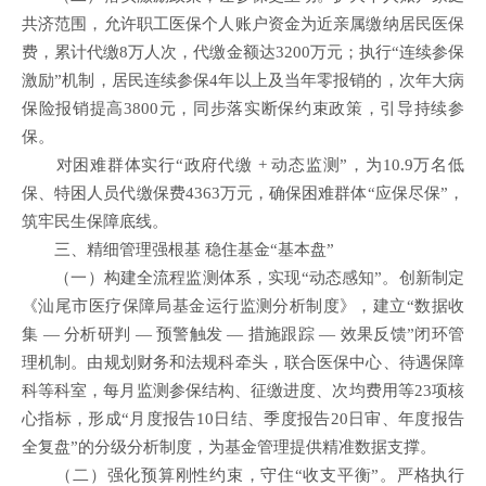
共济范围，允许职工医保个人账户资金为近亲属缴纳居民医保
费，累计代缴8万人次，代缴金额达3200万元；执行“连续参保
激励”机制，居民连续参保4年以上及当年零报销的，次年大病
保险报销提高3800元，同步落实断保约束政策，引导持续参
保。
对困难群体实行“政府代缴 + 动态监测”，为10.9万名低
保、特困人员代缴保费4363万元，确保困难群体“应保尽保”，
筑牢民生保障底线。
三、精细管理强根基 稳住基金“基本盘”
（一）构建全流程监测体系，实现
“
动态感知
”。
创新制定
《汕尾市医疗保障局基金运行监测分析制度》，建立“数据收
集 — 分析研判 — 预警触发 — 措施跟踪 — 效果反馈”闭环管
理机制。由规划财务和法规科牵头，联合医保中心、待遇保障
科等科室，每月监测参保结构、征缴进度、次均费用等23项核
心指标，形成“月度报告10日结、季度报告20日审、年度报告
全复盘”的分级分析制度，为基金管理提供精准数据支撑。
（二）强化预算刚性约束，守住
“
收支平衡
”。
严格执行