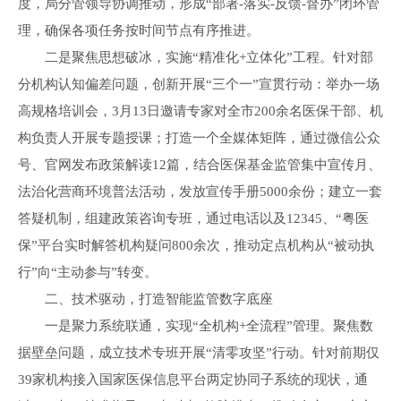
度，局分管领导协调推动，形成“部署-落实-反馈-督办”闭环管
理，确保各项任务按时间节点有序推进。
二是聚焦思想破冰，实施“精准化+立体化”工程。针对部
分机构认知偏差问题，创新开展“三个一”宣贯行动：举办一场
高规格培训会，3月13日邀请专家对全市200余名医保干部、机
构负责人开展专题授课；打造一个全媒体矩阵，通过微信公众
号、官网发布政策解读12篇，结合医保基金监管集中宣传月、
法治化营商环境普法活动，发放宣传手册5000余份；建立一套
答疑机制，组建政策咨询专班，通过电话以及12345、“粤医
保”平台实时解答机构疑问800余次，推动定点机构从“被动执
行”向“主动参与”转变。
二、技术驱动，打造智能监管数字底座
一是聚力系统联通，实现“全机构+全流程”管理。聚焦数
据壁垒问题，成立技术专班开展“清零攻坚”行动。针对前期仅
39家机构接入国家医保信息平台两定协同子系统的现状，通