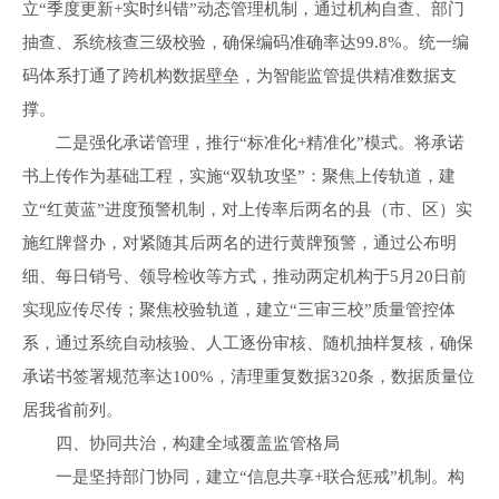
立“季度更新+实时纠错”动态管理机制，通过机构自查、部门
抽查、系统核查三级校验，确保编码准确率达99.8%。统一编
码体系打通了跨机构数据壁垒，为智能监管提供精准数据支
撑。
二是强化承诺管理，推行“标准化+精准化”模式。将承诺
书上传作为基础工程，实施“双轨攻坚”：聚焦上传轨道，建
立“红黄蓝”进度预警机制，对上传率后两名的县（市、区）实
施红牌督办，对紧随其后两名的进行黄牌预警，通过公布明
细、每日销号、领导检收等方式，推动两定机构于5月20日前
实现应传尽传；聚焦校验轨道，建立“三审三校”质量管控体
系，通过系统自动核验、人工逐份审核、随机抽样复核，确保
承诺书签署规范率达100%，清理重复数据320条，数据质量位
居我省前列。
四、协同共治，构建全域覆盖监管格局
一是坚持部门协同，建立“信息共享+联合惩戒”机制。构