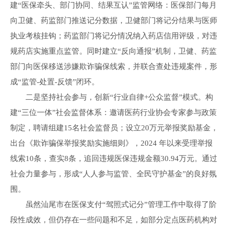
建“医保牵头、部门协同、结果互认”监管网络：医保部门每月
向卫健、药监部门推送记分数据，卫健部门将记分结果与医师
执业考核挂钩；药监部门将记分情况纳入药店信用评级，对违
规药店实施重点监管。同时建立“反向通报”机制，卫健、药监
部门向医保移送涉嫌欺诈骗保线索，并联合查处违规案件，形
成“监管-处置-反馈”闭环。
二是坚持社会参与，创新“行业自律+公众监督”模式。构
建“三位一体”社会监督体系：邀请医药行业协会专家参与政策
制定，聘请组建15名社会监督员；设立20万元举报奖励基金，
出台《欺诈骗保举报奖励实施细则》，2024 年以来受理举报
线索10条，查实8条，追回违规医保违规金额30.94万元。通过
社会力量参与，形成“人人参与监管、全民守护基金”的良好氛
围。
虽然汕尾市在医保支付“驾照式记分”管理工作中取得了阶
段性成效，但仍存在一些问题和不足，如部分定点医药机构对