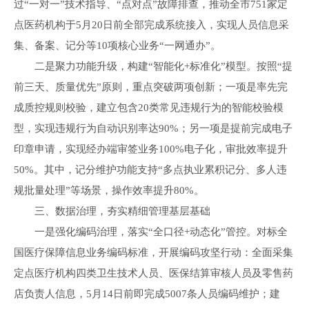
过“一对一”技术指导、“点对点”故障排查，推动全市751家定
点医药机构于5月20日前全部完成系统接入，实现人员信息采
集、备案、记分等10项核心业务“一网通办”。
二是聚力功能升级，构建“智能化+标准化”模型。按照“提
前三天、质量优先”原则，重点突破两项创新；一项是率先完
成质控规则校验，建立包含20类常见违规行为的智能校验模
型，实现违规行为自动识别率达90%；另一项是提前完成电子
印章申请，实现经办端审签业务100%电子化，审批效率提升
50%。其中，记分维护功能支持“多点执业累积记分、多人违
规批量处理”等场景，操作效率提升80%。
三、数据治理，夯实精细管理基层基础
一是强化编码治理，落实“全口径+动态化”管控。对标全
国医疗保障信息业务编码标准，开展编码攻坚行动：全面采集
定点医疗机构四类卫生技术人员、医保结算审核人员及零售药
店负责人信息，5月14日前即完成5007条人员编码维护；建