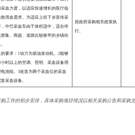
和采血力度，以适应快速增长的医疗临
急救用血需求。为适应上街下乡宣传采
按政府采购相关政策执
要，中巴采血车由于体积适中，适合停
行。
流密集、商超、道路比较狭窄的乡镇街
血。
足的要求：1动力为柴油发动机。2能够
12小时以上的空调、照明、采血设备用
锂电池组。3改造为两个采血位的采血
配套采血设备。
采购工作的初步安排，具体采购项目情况以相关采购公告和采购