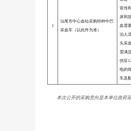
宣传
床和
汕尾市中心血站采购特种中巴
1
血需
采血车（以此件为准）
泊人
头采
需满
供应
电的
车及
本次公开的采购意向是本单位政府