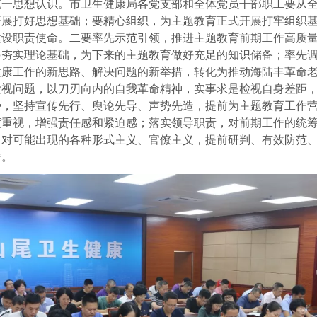
统一思想认识。市卫生健康局各党支部和全体党员干部职工要从
开展打好思想基础；要精心组织，为主题教育正式开展打牢组织
建设职责使命。二要率先示范引领，推进主题教育前期工作高质
步夯实理论基础，为下来的主题教育做好充足的知识储备；率先
健康工作的新思路、解决问题的新举措，转化为推动海陆丰革命
检视问题，
以刀刃向内的自我革命精神，实事求是检视自身差距
势，坚持宣传先行、舆论先导、声势先造，提前为主题教育工作
度重视，增强责任感和紧迫感；落实领导职责，
对前期工作的统
，对可能出现的各种形式主义、官僚主义，提前研判、有效防范
作。