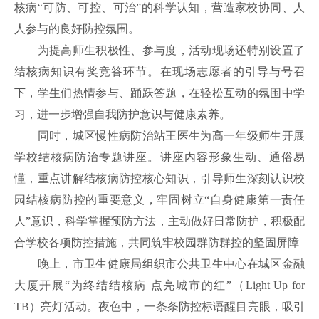
核病“可防、可控、可治”的科学认知，营造家校协同、人
人参与的良好防控氛围。
为提高师生积极性、参与度，活动现场还特别设置了
结核病知识有奖竞答环节。在现场志愿者的引导与号召
下，学生们热情参与、踊跃答题，在轻松互动的氛围中学
习，进一步增强自我防护意识与健康素养。
同时，城区慢性病防治站王医生为高一年级师生开展
学校结核病防治专题讲座。讲座内容形象生动、通俗易
懂，重点讲解结核病防控核心知识，引导师生深刻认识校
园结核病防控的重要意义，牢固树立“自身健康第一责任
人”意识，科学掌握预防方法，主动做好日常防护，积极配
合学校各项防控措施，共同筑牢校园群防群控的坚固屏障
晚上，市卫生健康局组织市公共卫生中心在城区金融
大厦开展“为终结结核病 点亮城市的红”（Light Up for
TB）亮灯活动。夜色中，一条条防控标语醒目亮眼，吸引