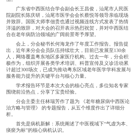
广东省中西医结合学会副会长王昌俊，汕尾市人民医
院副院长陈庆研，汕尾市医学会会长蔡悦等领导亲临现场
并致辞。国医大师李佃贵也通过视频连线方式发表了热情
洋溢的致辞，对大会的召开表示热烈祝贺，并对中西医结
合在老年病防治领域的广阔前景寄予厚望。
会上，分会秘书长何海龙作了年度工作报告。报告提
出，近年来分会会员队伍持续壮大，目前已发展至130余
人，网络覆盖粤东地区多家医疗机构。过去一年，分会积
极作为，组织开展各类学术培训、科普宣传及义诊活动累
计超过300场次，已成为推动粤东区域老年医学学科发展与
服务能力提升的关键平台与核心力量。
学术报告环节是本次大会的核心亮点，多位知名专家
围绕前沿热点，分享了宝贵经验。
分会主委主任林瑞芳作了题为 《老年糖尿病中西医论
治方略与管理》 的专题报告，从五个维度作出了详细分
析。
首先是病机新解：系统阐述了中医视域下“气虚为本、
痰瘀为标”的核心病机认识。