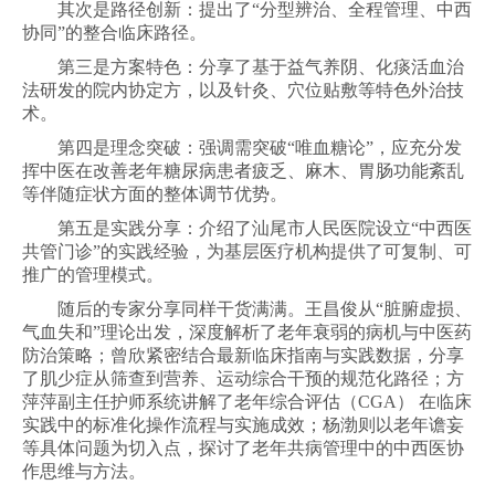
其次是路径创新：提出了“分型辨治、全程管理、中西
协同”的整合临床路径。
第三是方案特色：分享了基于益气养阴、化痰活血治
法研发的院内协定方，以及针灸、穴位贴敷等特色外治技
术。
第四是理念突破：强调需突破“唯血糖论”，应充分发
挥中医在改善老年糖尿病患者疲乏、麻木、胃肠功能紊乱
等伴随症状方面的整体调节优势。
第五是实践分享：介绍了汕尾市人民医院设立“中西医
共管门诊”的实践经验，为基层医疗机构提供了可复制、可
推广的管理模式。
随后的专家分享同样干货满满。王昌俊从“脏腑虚损、
气血失和”理论出发，深度解析了老年衰弱的病机与中医药
防治策略；曾欣紧密结合最新临床指南与实践数据，分享
了肌少症从筛查到营养、运动综合干预的规范化路径；方
萍萍副主任护师系统讲解了老年综合评估（CGA） 在临床
实践中的标准化操作流程与实施成效；杨渤则以老年谵妄
等具体问题为切入点，探讨了老年共病管理中的中西医协
作思维与方法。