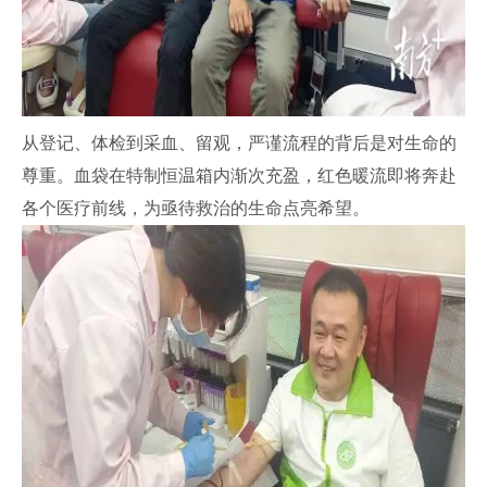
从登记、体检到采血、留观，严谨流程的背后是对生命的
尊重。血袋在特制恒温箱内渐次充盈，红色暖流即将奔赴
各个医疗前线，为亟待救治的生命点亮希望。