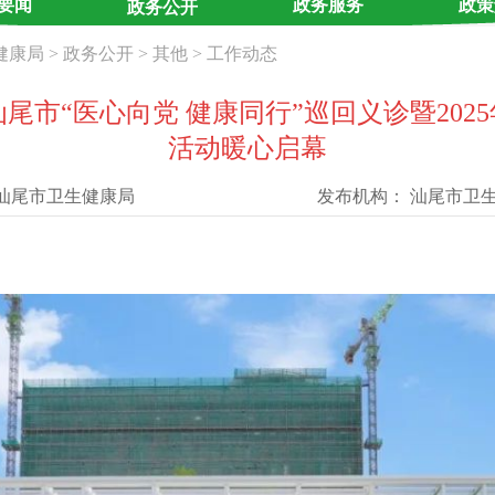
要闻
政务服务
政策
政务公开
健康局
>
政务公开
>
其他
>
工作动态
市“医心向党 健康同行”巡回义诊暨202
活动暖心启幕
汕尾市卫生健康局
发布机构：
汕尾市卫