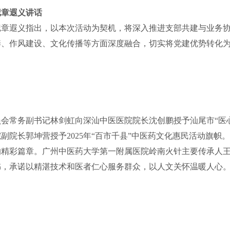
记章遐义讲话
记章遐义指出，以本次活动为契机，将深入推进支部共建与业务
养、作风建设、文化传播等方面深度融合，切实将党建优势转化
会常务副书记林剑虹向深汕中医医院院长沈创鹏授予汕尾市“医心
副院长郭坤营授予2025年“百市千县”中医药文化惠民活动旗帜
的精彩篇章。广州中医药大学第一附属医院岭南火针主要传承人
书，承诺以精湛技术和医者仁心服务群众，以人文关怀温暖人心