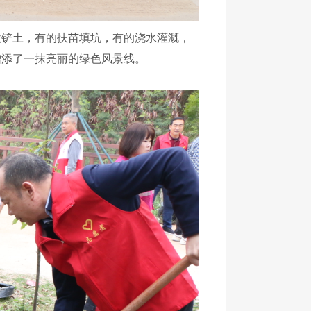
铲土，有的扶苗填坑，有的浇水灌溉，
增添了一抹亮丽的绿色风景线。