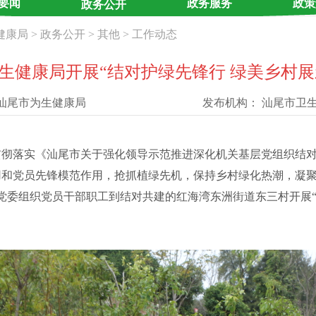
要闻
政务服务
政策
政务公开
健康局
>
政务公开
>
其他
>
工作动态
生健康局开展“结对护绿先锋行 绿美乡村
汕尾市为生健康局
发布机构：
汕尾市卫
落实《汕尾市关于强化领导示范推进深化机关基层党组织结对
用和党员先锋模范作用，抢抓植绿先机，保持乡村绿化热潮，凝
关党委组织党员干部职工到结对共建的红海湾东洲街道东三村开展“