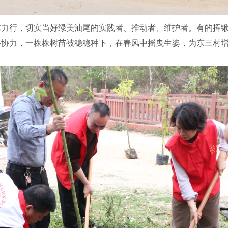
行，切实当好绿美汕尾的实践者、推动者、维护者。有的挥锹
心协力，一株株树苗被稳稳种下，在春风中摇曳生姿，为东三村