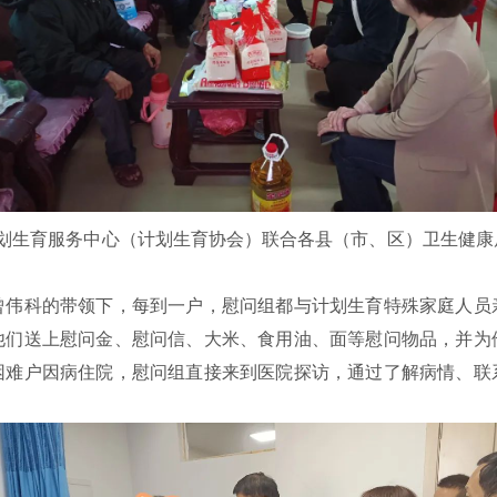
计划生育服务中心（计划生育协会）联合各县（市、区）卫生健康
科的带领下，每到一户，慰问组都与计划生育特殊家庭人员
他们送上慰问金、慰问信、大米、食用油、面等慰问物品，并为
困难户因病住院，慰问组直接来到医院探访，通过了解病情、联