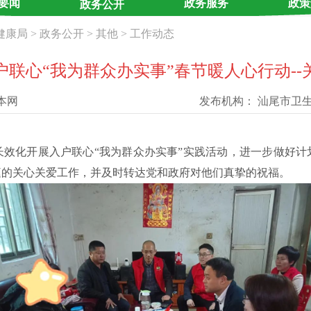
要闻
政务服务
政策
政务公开
健康局
>
政务公开
>
其他
>
工作动态
联心“我为群众办实事”春节暖人心行动-
本网
发布机构：
汕尾市卫
长效化开展入户联心“我为群众办实事”实践活动，
进一步做好计
庭
的关心关爱工作
，并及时转达党和政府对他们真挚的祝福。