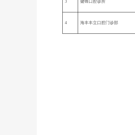
3
健锋口腔诊所
4
海丰丰立口腔门诊部